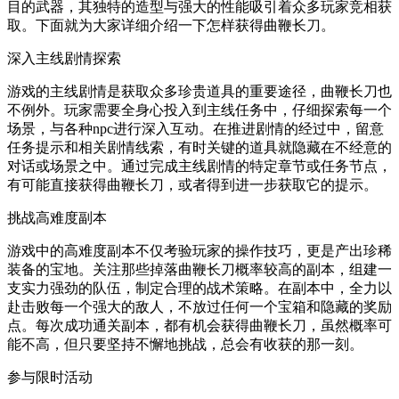
目的武器，其独特的造型与强大的性能吸引着众多玩家竞相获
取。下面就为大家详细介绍一下怎样获得曲鞭长刀。
深入主线剧情探索
游戏的主线剧情是获取众多珍贵道具的重要途径，曲鞭长刀也
不例外。玩家需要全身心投入到主线任务中，仔细探索每一个
场景，与各种npc进行深入互动。在推进剧情的经过中，留意
任务提示和相关剧情线索，有时关键的道具就隐藏在不经意的
对话或场景之中。通过完成主线剧情的特定章节或任务节点，
有可能直接获得曲鞭长刀，或者得到进一步获取它的提示。
挑战高难度副本
游戏中的高难度副本不仅考验玩家的操作技巧，更是产出珍稀
装备的宝地。关注那些掉落曲鞭长刀概率较高的副本，组建一
支实力强劲的队伍，制定合理的战术策略。在副本中，全力以
赴击败每一个强大的敌人，不放过任何一个宝箱和隐藏的奖励
点。每次成功通关副本，都有机会获得曲鞭长刀，虽然概率可
能不高，但只要坚持不懈地挑战，总会有收获的那一刻。
参与限时活动