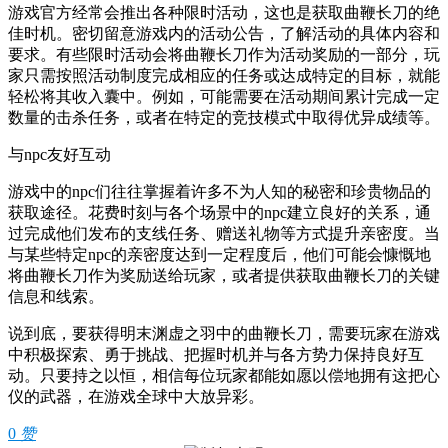
游戏官方经常会推出各种限时活动，这也是获取曲鞭长刀的绝
佳时机。密切留意游戏内的活动公告，了解活动的具体内容和
要求。有些限时活动会将曲鞭长刀作为活动奖励的一部分，玩
家只需按照活动制度完成相应的任务或达成特定的目标，就能
轻松将其收入囊中。例如，可能需要在活动期间累计完成一定
数量的击杀任务，或者在特定的竞技模式中取得优异成绩等。
与npc友好互动
游戏中的npc们往往掌握着许多不为人知的秘密和珍贵物品的
获取途径。花费时刻与各个场景中的npc建立良好的关系，通
过完成他们发布的支线任务、赠送礼物等方式提升亲密度。当
与某些特定npc的亲密度达到一定程度后，他们可能会慷慨地
将曲鞭长刀作为奖励送给玩家，或者提供获取曲鞭长刀的关键
信息和线索。
说到底，要获得明末渊虚之羽中的曲鞭长刀，需要玩家在游戏
中积极探索、勇于挑战、把握时机并与各方势力保持良好互
动。只要持之以恒，相信每位玩家都能如愿以偿地拥有这把心
仪的武器，在游戏全球中大放异彩。
0
赞