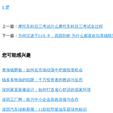
0
赞
上一篇：
摩托车科目三考试什么摩托车科目三考试全过程
下一篇：
为何沉迷于LOL卡，原因剖析 为什么都喜欢玩英雄联
您可能感兴趣
青海铭爵银：如何在市场动荡中把握投资机会
钱多多牧场的陷阱：千万投资者的教训与反思
深圳家居装修设计：如何打造省心舒适的居家环境
深圳工厂网：助力中小企业高效连接与合作
深圳汽车绿标新规：11款轻型柴油车获绿色标识