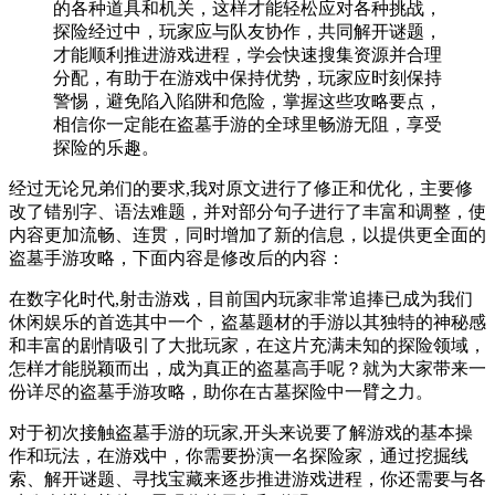
的各种道具和机关，这样才能轻松应对各种挑战，
探险经过中，玩家应与队友协作，共同解开谜题，
才能顺利推进游戏进程，学会快速搜集资源并合理
分配，有助于在游戏中保持优势，玩家应时刻保持
警惕，避免陷入陷阱和危险，掌握这些攻略要点，
相信你一定能在盗墓手游的全球里畅游无阻，享受
探险的乐趣。
经过无论兄弟们的要求,我对原文进行了修正和优化，主要修
改了错别字、语法难题，并对部分句子进行了丰富和调整，使
内容更加流畅、连贯，同时增加了新的信息，以提供更全面的
盗墓手游攻略，下面内容是修改后的内容：
在数字化时代,射击游戏，目前国内玩家非常追捧已成为我们
休闲娱乐的首选其中一个，盗墓题材的手游以其独特的神秘感
和丰富的剧情吸引了大批玩家，在这片充满未知的探险领域，
怎样才能脱颖而出，成为真正的盗墓高手呢？就为大家带来一
份详尽的盗墓手游攻略，助你在古墓探险中一臂之力。
对于初次接触盗墓手游的玩家,开头来说要了解游戏的基本操
作和玩法，在游戏中，你需要扮演一名探险家，通过挖掘线
索、解开谜题、寻找宝藏来逐步推进游戏进程，你还需要与各