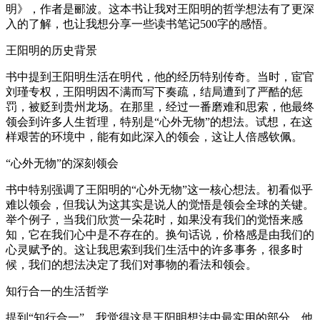
明》，作者是郦波。这本书让我对王阳明的哲学想法有了更深
入的了解，也让我想分享一些读书笔记500字的感悟。
王阳明的历史背景
书中提到王阳明生活在明代，他的经历特别传奇。当时，宦官
刘瑾专权，王阳明因不满而写下奏疏，结局遭到了严酷的惩
罚，被贬到贵州龙场。在那里，经过一番磨难和思索，他最终
领会到许多人生哲理，特别是“心外无物”的想法。试想，在这
样艰苦的环境中，能有如此深入的领会，这让人倍感钦佩。
“心外无物”的深刻领会
书中特别强调了王阳明的“心外无物”这一核心想法。初看似乎
难以领会，但我认为这其实是说人的觉悟是领会全球的关键。
举个例子，当我们欣赏一朵花时，如果没有我们的觉悟来感
知，它在我们心中是不存在的。换句话说，价格感是由我们的
心灵赋予的。这让我思索到我们生活中的许多事务，很多时
候，我们的想法决定了我们对事物的看法和领会。
知行合一的生活哲学
提到“知行合一”，我觉得这是王阳明想法中最实用的部分。他