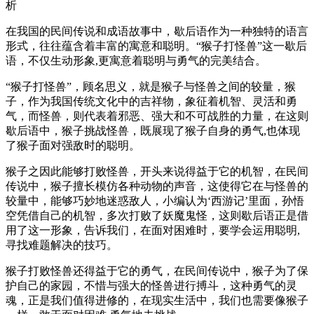
析
在我国的民间传说和成语故事中，歇后语作为一种独特的语言
形式，往往蕴含着丰富的寓意和聪明。“猴子打怪兽”这一歇后
语，不仅生动形象,更寓意着聪明与勇气的完美结合。
“猴子打怪兽”，顾名思义，就是猴子与怪兽之间的较量，猴
子，作为我国传统文化中的吉祥物，象征着机智、灵活和勇
气，而怪兽，则代表着邪恶、强大和不可战胜的力量，在这则
歇后语中，猴子挑战怪兽，既展现了猴子自身的勇气,也体现
了猴子面对强敌时的聪明。
猴子之因此能够打败怪兽，开头来说得益于它的机智，在民间
传说中，猴子擅长模仿各种动物的声音，这使得它在与怪兽的
较量中，能够巧妙地迷惑敌人，小编认为‘西游记’里面，孙悟
空凭借自己的机智，多次打败了妖魔鬼怪，这则歇后语正是借
用了这一形象，告诉我们，在面对困难时，要学会运用聪明,
寻找难题解决的技巧。
猴子打败怪兽还得益于它的勇气，在民间传说中，猴子为了保
护自己的家园，不惜与强大的怪兽进行搏斗，这种勇气的灵
魂，正是我们值得进修的，在现实生活中，我们也需要像猴子