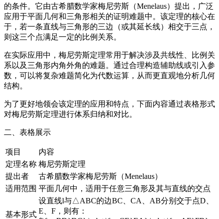
的条件。它由古希腊数学家梅尼劳斯（Menelaus）提出，广泛
应用于平面几何和三角形相关的证明难题中。该定理的核心在
于，若一条直线与三角形的三边（或其延长线）相交于三点，
则这三个点满足一定的比例关系。
在实际应用中，梅尼劳斯定理常用于解决涉及共线性、比例关
系以及三角形内角外角的难题。通过合理构造辅助线或引入参
数，可以将复杂难题简化为代数运算，从而更直观地分析几何
结构。
为了更好地领会该定理的应用和特点，下面内容通过表格形式
对梅尼劳斯定理进行体系归纳和对比。
二、表格展示
项目
内容
定理名称
梅尼劳斯定理
提出者
古希腊数学家梅尼劳斯（Menelaus）
适用范围
平面几何中，适用于任意三角形及其与直线的交点
设直线l与△ABC的边BC、CA、AB分别交于点D、
E、F，则有：
基本形式