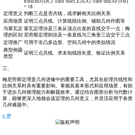
$\fracBD}DC} \cdot \fracCE}EA} \cdot \fracAF}FB}
= 1$
定理意义
判断三点是否共线，或求解相关比例关系
应用场景
证明三点共线、计算线段比例、辅助几何作图等
与塞瓦定
塞瓦定理涉及三条从顶点出发的直线交于一点；梅
理的区别
尼劳斯定理则涉及一条直线与三角形三边交于三点
定理推广
可用于非凸多边形、空间几何中的类似情况
典型例题
证明三点共线、求未知线段长度、验证比例关系
类型
三、
梅尼劳斯定理是几何进修中的重要工具，尤其在处理共线性和
比例关系时具有重要影响。掌握其基本形式和应用场景，有助
于进步几何推理能力和解题效率。通过结合图形分析与代数计
算，能够更深入地领会该定理的几何意义，并灵活应用于各类
几何难题中。
0
赞