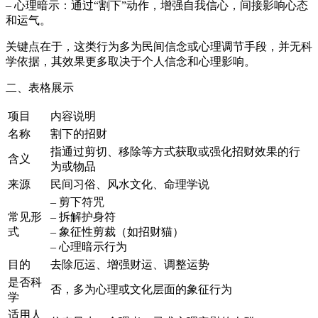
– 心理暗示：通过“割下”动作，增强自我信心，间接影响心态
和运气。
关键点在于，这类行为多为民间信念或心理调节手段，并无科
学依据，其效果更多取决于个人信念和心理影响。
二、表格展示
项目
内容说明
名称
割下的招财
指通过剪切、移除等方式获取或强化招财效果的行
含义
为或物品
来源
民间习俗、风水文化、命理学说
– 剪下符咒
常见形
– 拆解护身符
式
– 象征性剪裁（如招财猫）
– 心理暗示行为
目的
去除厄运、增强财运、调整运势
是否科
否，多为心理或文化层面的象征行为
学
适用人